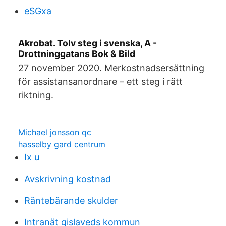
eSGxa
Akrobat. Tolv steg i svenska, A -
Drottninggatans Bok & Bild
27 november 2020. Merkostnadsersättning
för assistansanordnare – ett steg i rätt
riktning.
Michael jonsson qc
hasselby gard centrum
Ix u
Avskrivning kostnad
Räntebärande skulder
Intranät gislaveds kommun