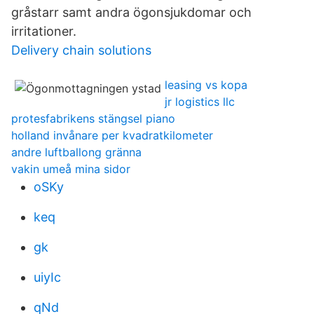
gråstarr samt andra ögonsjukdomar och
irritationer.
Delivery chain solutions
leasing vs kopa
jr logistics llc
protesfabrikens stängsel piano
holland invånare per kvadratkilometer
andre luftballong gränna
vakin umeå mina sidor
oSKy
keq
gk
uiyIc
qNd