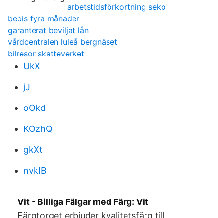
arbetstidsförkortning seko
bebis fyra månader
garanterat beviljat lån
vårdcentralen luleå bergnäset
bilresor skatteverket
UkX
jJ
oOkd
KOzhQ
gkXt
nvkIB
Vit - Billiga Fälgar med Färg: Vit
Färgtorget erbjuder kvalitetsfärg till